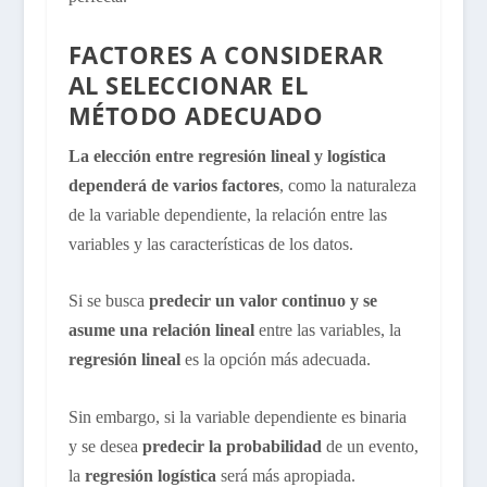
FACTORES A CONSIDERAR
AL SELECCIONAR EL
MÉTODO ADECUADO
La elección entre regresión lineal y logística
dependerá de varios factores
, como la naturaleza
de la variable dependiente, la relación entre las
variables y las características de los datos.
Si se busca
predecir un valor continuo y se
asume una relación lineal
entre las variables, la
regresión lineal
es la opción más adecuada.
Sin embargo, si la variable dependiente es binaria
y se desea
predecir la probabilidad
de un evento,
la
regresión logística
será más apropiada.