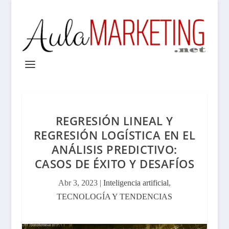
REGRESIÓN LINEAL Y
REGRESIÓN LOGÍSTICA EN EL
ANÁLISIS PREDICTIVO:
CASOS DE ÉXITO Y DESAFÍOS
Abr 3, 2023
|
Inteligencia artificial
,
TECNOLOGÍA Y TENDENCIAS