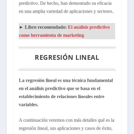
predictivo. De hecho, han demostrado su eficacia
en una amplia variedad de aplicaciones y sectores.
►
Libro recomendado:
El análisis predictivo
como herramienta de marketing
REGRESIÓN LINEAL
La regresión lineal es una técnica fundamental
en el análisis predictivo que se basa en el
establecimiento de relaciones lineales entre
variables.
A continuación veremos con más detalles qué es la
regresión lineal, sus aplicaciones y casos de éxito,