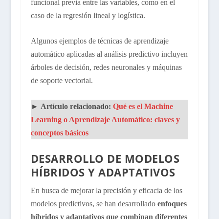
funcional previa entre las variables, como en el
caso de la regresión lineal y logística.
Algunos ejemplos de técnicas de aprendizaje
automático aplicadas al análisis predictivo incluyen
árboles de decisión, redes neuronales y máquinas
de soporte vectorial.
►
Artículo relacionado:
Qué es el Machine
Learning o Aprendizaje Automático: claves y
conceptos básicos
DESARROLLO DE MODELOS
HÍBRIDOS Y ADAPTATIVOS
En busca de mejorar la precisión y eficacia de los
modelos predictivos, se han desarrollado
enfoques
híbridos y adaptativos que combinan diferentes