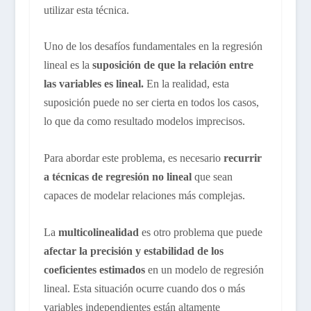
utilizar esta técnica.
Uno de los desafíos fundamentales en la regresión
lineal es la
suposición de que la relación entre
las variables es lineal.
En la realidad, esta
suposición puede no ser cierta en todos los casos,
lo que da como resultado modelos imprecisos.
Para abordar este problema, es necesario
recurrir
a técnicas de regresión no lineal
que sean
capaces de modelar relaciones más complejas.
La
multicolinealidad
es otro problema que puede
afectar la precisión y estabilidad de los
coeficientes estimados
en un modelo de regresión
lineal. Esta situación ocurre cuando dos o más
variables independientes están altamente