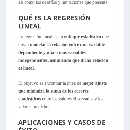
así como los desafíos y limitaciones que presenta.
QUÉ ES LA REGRESIÓN
LINEAL
La regresión lineal es un
enfoque estadístico
que
busca
modelar la relación entre una variable
dependiente y una o más variables
independientes, asumiendo que dicha relación
es lineal.
El objetivo es encontrar la línea de
mejor ajuste
que minimiza la suma de los errores
cuadráticos
entre los valores observados y los
valores predichos.
APLICACIONES Y CASOS DE