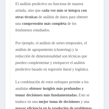
El análisis predictivo no funciona de manera
aislada, sino que
cada vez más se integra con
otras técnicas
de análisis de datos para obtener
una
comprensión más completa
de los
fenómenos estudiados.
Por ejemplo, el análisis de series temporales, el
análisis de agrupamiento (clustering) y la
reducción de dimensionalidad son técnicas que
pueden complementar y enriquecer el análisis
predictivo basado en regresión lineal y logística.
La combinación de estos enfoques permite a los
analistas
obtener insights más profundos y
tomar decisiones más fundamentadas.
Esto
se
traduce en una
mejor toma de decisiones
y una
mayor eficiencia en la resolución de problemas
.