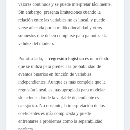
valores continuos y se puede interpretar fácilmente.
Sin embargo, presenta limitaciones cuando la
relación entre las variables no es lineal, y puede
verse afectada por la multicolinealidad y otros
supuestos que deben cumplirse para garantizar la
validez del modelo.
Por otro lado, la
regresión logística
es un método
que se utiliza para predecir la probabilidad de
eventos binarios en función de variables
independientes. Aunque es más compleja que la
regresión lineal, es más apropiada para modelar
situaciones donde la variable dependiente es
categórica. No obstante, la interpretación de los
coeficientes es más complicada y puede
enfrentarse a problemas como la separabilidad
perfecta.