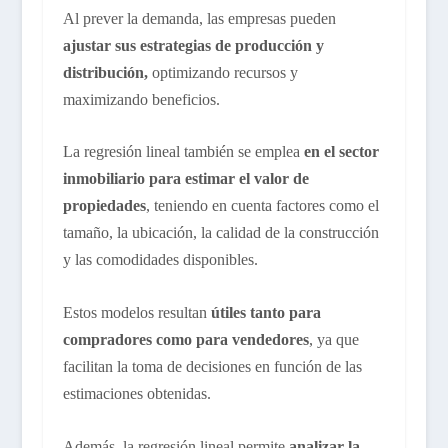
Al prever la demanda, las empresas pueden
ajustar sus estrategias de producción y
distribución,
optimizando recursos y
maximizando beneficios.
La regresión lineal también se emplea
en el sector
inmobiliario para estimar el valor de
propiedades
, teniendo en cuenta factores como el
tamaño, la ubicación, la calidad de la construcción
y las comodidades disponibles.
Estos modelos resultan
útiles tanto para
compradores como para vendedores
, ya que
facilitan la toma de decisiones en función de las
estimaciones obtenidas.
Además, la regresión lineal permite
analizar la