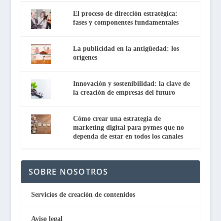
El proceso de dirección estratégica:
fases y componentes fundamentales
La publicidad en la antigüedad: los
orígenes
Innovación y sostenibilidad: la clave de
la creación de empresas del futuro
Cómo crear una estrategia de
marketing digital para pymes que no
dependa de estar en todos los canales
SOBRE NOSOTROS
Servicios de creación de contenidos
Aviso legal