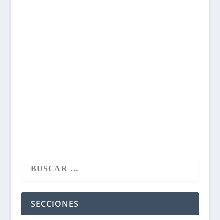
ANUNCIOS Y OPTIMIZAR
TUS CAMPAÑAS
¿Quieres empezar a utilizar la plataforma de
publicidad online de Google para anunciar tu
negocio? A continuación encontrarás respuesta a
las 10 preguntas más de frecuentes Google Ads
para principiantes.
LEER MÁS
SECCIONES