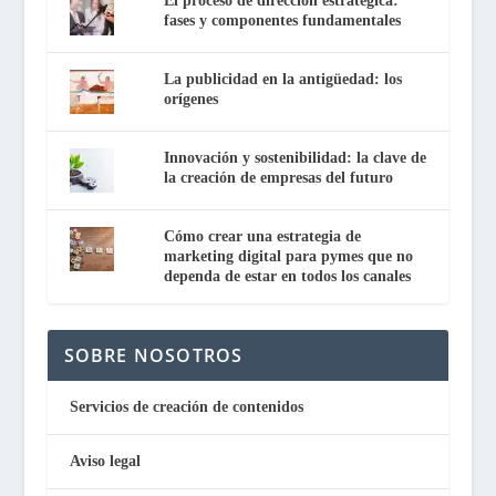
El proceso de dirección estratégica:
fases y componentes fundamentales
La publicidad en la antigüedad: los
orígenes
Innovación y sostenibilidad: la clave de
la creación de empresas del futuro
Cómo crear una estrategia de
marketing digital para pymes que no
dependa de estar en todos los canales
SOBRE NOSOTROS
Servicios de creación de contenidos
Aviso legal