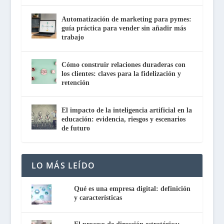
Automatización de marketing para pymes:
guía práctica para vender sin añadir más
trabajo
Cómo construir relaciones duraderas con
los clientes: claves para la fidelización y
retención
El impacto de la inteligencia artificial en la
educación: evidencia, riesgos y escenarios
de futuro
LO MÁS LEÍDO
Qué es una empresa digital: definición
y características