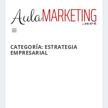
CATEGORÍA:
ESTRATEGIA
EMPRESARIAL